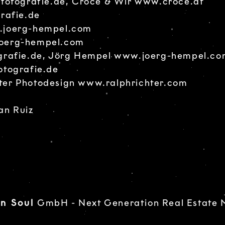
fotografie.de
, Croce & Wir
www.croce.at
rafie.de
joerg-hempel.com
oerg-hempel.com
grafie.de
, Jörg Hempel
www.joerg-hempel.co
otografie.de
ter Photodesign
www.ralphrichter.com
fan Ruiz
n Soul
GmbH - Next Generation Real Estate M