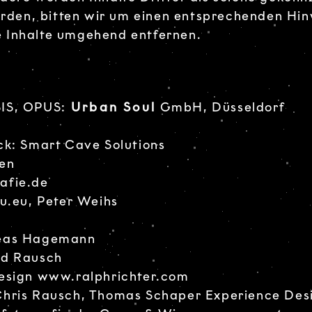
den, bitten wir um einen entsprechenden Hin
 Inhalte umgehend entfernen.
SIS, OPUS:
Urban Soul
GmbH, Düsseldorf
ck: Smart Cave Solutions
oen
afie.de
u.eu
, Peter Weihs
reas Hagemann
nd Rausch
design
www.ralphrichter.com
 Chris Rausch, Thomas Schaper Experience De