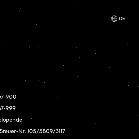
DE
 67-900
 67-999
loper.de
 Steuer-Nr. 105/5809/3117