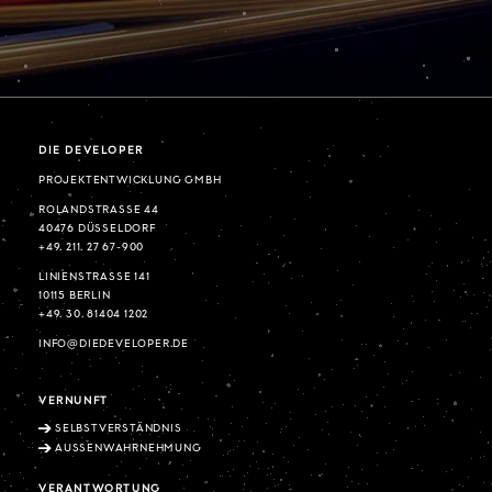
DIE DEVELOPER
PROJEKTENTWICKLUNG GMBH
ROLANDSTRASSE 44
40476 DÜSSELDORF
+49. 211. 27 67-900
LINIENSTRASSE 141
10115 BERLIN
+49. 30. 81404 1202
INFO@DIEDEVELOPER.DE
VERNUNFT
SELBSTVERSTÄNDNIS
AUSSENWAHRNEHMUNG
VERANTWORTUNG